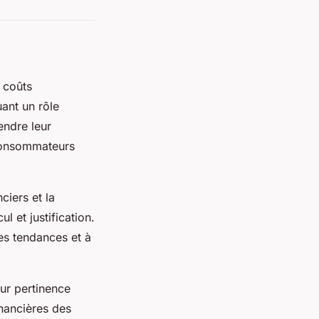
s coûts
uant un rôle
endre leur
 consommateurs
ciers et la
 et justification.
les tendances et à
eur pertinence
inancières des