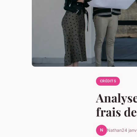
CRÉDITS
Analyse
frais d
N
Nathan
24 janv