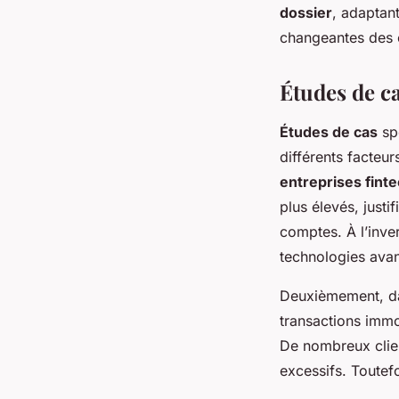
dossier
, adaptan
changeantes des
Études de c
Études de cas
spé
différents facte
entreprises fint
plus élevés, justi
comptes. À l’inver
technologies avan
Deuxièmement, d
transactions immob
De nombreux clien
excessifs. Toutefo