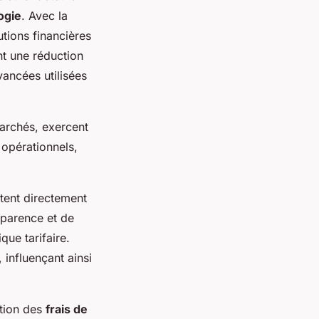
ogie
. Avec la
utions financières
nt une réduction
vancées utilisées
 marchés, exercent
 opérationnels,
ent directement
nsparence et de
que tarifaire.
 influençant ainsi
tion des
frais de